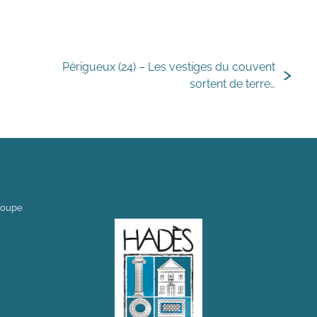
Périgueux (24) – Les vestiges du couvent
sortent de terre…
loupe