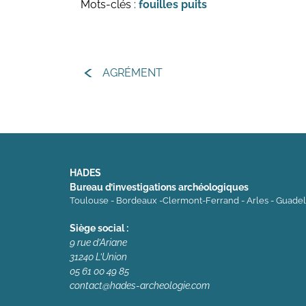
Mots-clés :
fouilles
puits
AGRÉMENT
HADES
Bureau d’investigations archéologiques
Toulouse - Bordeaux -Clermont-Ferrand - Arles - Guade
Siège social :
9 rue d’Ariane
31240 L’Union
05 61 00 49 85
contact@hades-archeologie.com