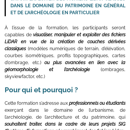
Topographie et Photogrammétrie
DANS LE DOMAINE DU PATRIMOINE EN GÉNÉRAL
Sensibilisation aux gestes et postures
Publications de l’équipe
ET DE L’ARCHÉOLOGIE EN PARTICULIER
Drones
Inventaires du patrimoine
À l’issue de la formation, les participants seront
capables de
visualiser, manipuler et exploiter des fichiers
Systèmes d’information géographique
LiDAR en vue de la création de couches dérivées
classiques
(modèles numériques de terrain, d’élévation,
HArpage
courbes isométriques, profils topographiques, cartes
La formation QGIS
d’ombrage, etc.)
ou plus avancées en lien avec la
géomorphologie et l’archéologie
(ombrages,
Études du mobilier
skyviewfactor, etc.)
Études archéobotaniques
Pour qui et pourquoi ?
Études archéozoologiques
Cette formation s’adresse aux
professionnels ou étudiants
Études géoarchéologiques
exerçant dans le domaine de l’urbanisme, de
l’archéologie, de l’architecture et du patrimoine, qui
Communication et Valorisation
souhaitent traiter, dans le cadre de leurs projets SIG