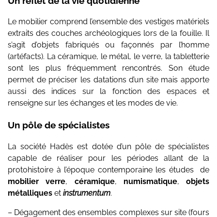
Un reflet de la vie quotidienne
Topographie et Photogrammétrie
Archéologie des élévations
Publications de l’équipe
Le mobilier comprend l’ensemble des vestiges matériels
Drones
Archéoanthropologie
extraits des couches archéologiques lors de la fouille. Il
Fouille archéologique de puits
s’agit d’objets fabriqués ou façonnés par l’homme
Inventaires du patrimoine
(artéfacts). La céramique, le métal, le verre, la tabletterie
Topographie et Photogrammétrie
Systèmes d’information géographique
sont les plus fréquemment rencontrés. Son étude
Drones
permet de préciser les datations d’un site mais apporte
HArpage
Inventaires du patrimoine
aussi des indices sur la fonction des espaces et
renseigne sur les échanges et les modes de vie.
La formation QGIS
Systèmes d'information géographique Bases de
Données
Études du mobilier
Un pôle de spécialistes
HArpage
Études archéobotaniques
La société Hadès est dotée d’un pôle de spécialistes
La formation QGIS
capable de réaliser pour les périodes allant de la
Études archéozoologiques
Études du mobilier
protohistoire à l’époque contemporaine les études de
Études archéozoologiques
Études géoarchéologiques
mobilier verre
,
céramique
,
numismatique
,
objets
métalliques
et
instrumentum
.
Études archéobotaniques
Communication et Valorisation
Études géoarchéologiques
– Dégagement des ensembles complexes sur site (fours