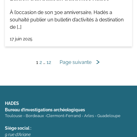
À l’occasion de son 30e anniversaire, Hadès a
souhaité publier un bulletin d’activités à destination
de […]
17 juin 2025
Navigation
1
2
…
12
Page suivante
des
articles
HADES
Bureau d’investigations archéologiques
Toulouse - Bordeaux -Clermont-Ferrand - Arles - Guadeloupe
Siège social :
9 rue d’Ariane