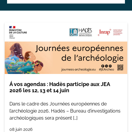
Topographie et Photogrammétrie
Publications de l’équipe
Drones
Inventaires du patrimoine
Systèmes d’information géographique
HArpage
La formation QGIS
Études du mobilier
Á vos agendas : Hadès participe aux JEA
Études archéobotaniques
2026 les 12, 13 et 14 juin
Études archéozoologiques
Dans le cadre des Journées européennes de
Études géoarchéologiques
l’archéologie 2026, Hadès – Bureau d’investigations
archéologiques sera présent […]
Communication et Valorisation
08 juin 2026