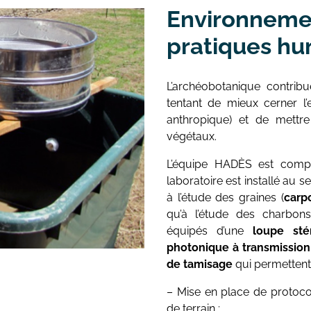
Environnemen
La formation QGIS
Études du mobilier
pratiques h
Études archéozoologiques
Études archéobotaniques
L’archéobotanique contrib
tentant de mieux cerner l
Études géoarchéologiques
anthropique) et de mettre
Communication et Valorisat
végétaux.
L’équipe HADÈS est compo
laboratoire est installé au se
à l’étude des graines (
carp
qu’à l’étude des charbon
équipés d’une
loupe sté
photonique à transmission 
de tamisage
qui permettent 
– Mise en place de protoco
de terrain ;