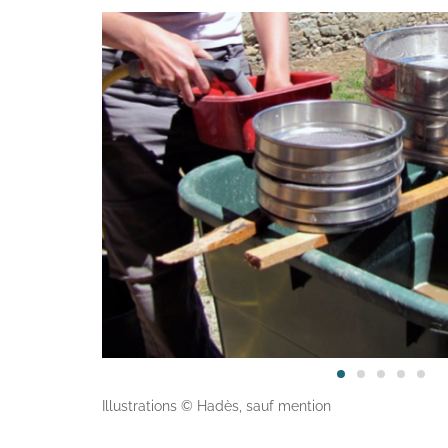
Archéologie des élévations
Archéoanthropologie
Fouille archéologique de puits
Topographie et Photogrammétrie
Drones
Inventaires du patrimoine
Illustrations © Hadès, sauf mention