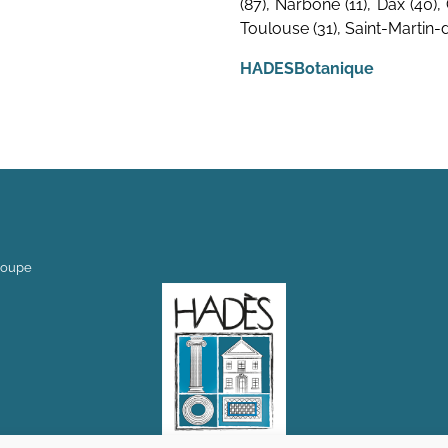
(87), Narbone (11), Dax (40),
Toulouse (31), Saint-Martin-d
HADESBotanique
loupe