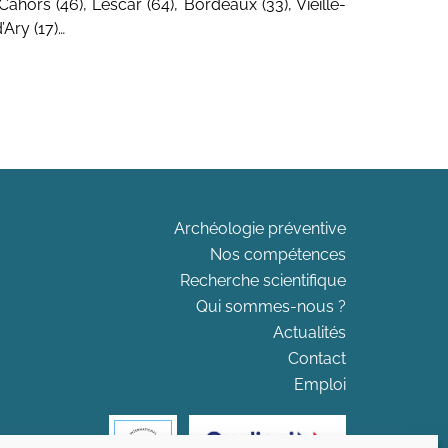
 Cahors (46), Lescar (64), Bordeaux (33), Vieille-
’Ary (17)…
Archéologie préventive
Nos compétences
Recherche scientifique
Qui sommes-nous ?
Actualités
Contact
Emploi