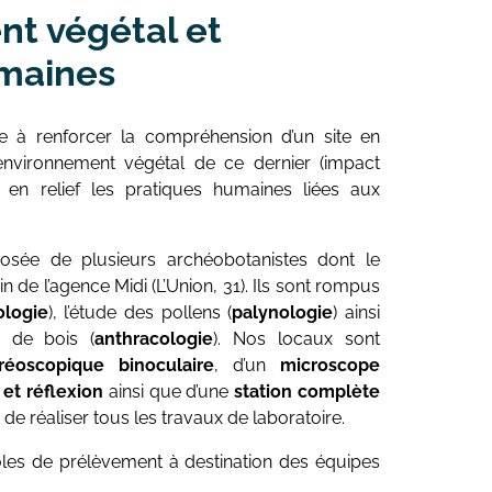
t végétal et
umaines
ue à renforcer la compréhension d’un site en
’environnement végétal de ce dernier (impact
 en relief les pratiques humaines liées aux
ion
sée de plusieurs archéobotanistes dont le
in de l’agence Midi (L’Union, 31). Ils sont rompus
ologie
), l’étude des pollens (
palynologie
) ainsi
s de bois (
anthracologie
). Nos locaux sont
réoscopique binoculaire
, d’un
microscope
et réflexion
ainsi que d’une
station complète
de réaliser tous les travaux de laboratoire.
les de prélèvement à destination des équipes