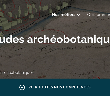
Nos métiers
Qui sommes
tudes archéobotaniqu
 archéobotaniques
VOIR TOUTES NOS COMPÉTENCES
Systèmes d'information gé
HArpage