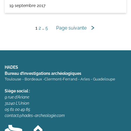
19 septembre 2017
Navigation
1
2
…
5
Page suivante
des
articles
HADES
Bureau d’investigations archéologiques
Toulouse - Bordeaux -Clermont-Ferrand - Arles - Guadeloupe
Siège social :
9 rue d’Ariane
31240 L’Union
05 61 00 49 85
contact@hades-archeologie.com