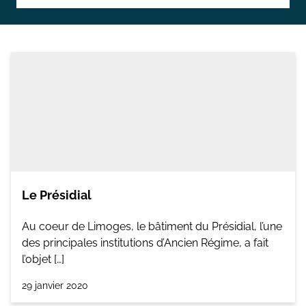
Topographie et Photogrammétrie
Publications de l’équipe
Drones
Inventaires du patrimoine
Systèmes d’information géographique
HArpage
La formation QGIS
Études du mobilier
Le Présidial
Études archéobotaniques
Au coeur de Limoges, le bâtiment du Présidial, l’une
Études archéozoologiques
des principales institutions d’Ancien Régime, a fait
Études géoarchéologiques
l’objet […]
Communication et Valorisation
29 janvier 2020