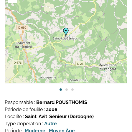
Topographie et Photogrammétrie
Publications de l’équipe
Drones
Inventaires du patrimoine
Systèmes d’information géographique
HArpage
La formation QGIS
Études du mobilier
Études archéobotaniques
Études archéozoologiques
Responsable :
Bernard POUSTHOMIS
Période de fouille :
2006
Études géoarchéologiques
Localité :
Saint-Avit-Sénieur (Dordogne)
Communication et Valorisation
Type d’opération :
Autre
Période :
Moderne
,
Moyen Âge