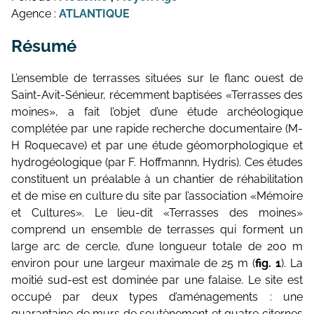
Agence :
ATLANTIQUE
Résumé
L’ensemble de terrasses situées sur le flanc ouest de
Saint-Avit-Sénieur, récemment baptisées «Terrasses des
moines», a fait l’objet d’une étude archéologique
complétée par une rapide recherche documentaire (M-
H Roquecave) et par une étude géomorphologique et
hydrogéologique (par F. Hoffmannn, Hydris). Ces études
constituent un préalable à un chantier de réhabilitation
et de mise en culture du site par l’association «Mémoire
et Cultures». Le lieu-dit «Terrasses des moines»
comprend un ensemble de terrasses qui forment un
large arc de cercle, d’une longueur totale de 200 m
environ pour une largeur maximale de 25 m (
fig. 1
). La
moitié sud-est est dominée par une falaise. Le site est
occupé par deux types d’aménagements : une
quarantaine de murs de soutènement et quatre citernes