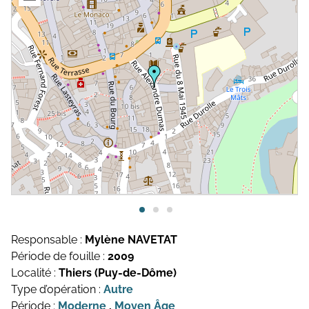
Topographie et Photogrammétrie
Publications de l’équipe
Drones
Inventaires du patrimoine
Systèmes d’information géographique
HArpage
La formation QGIS
Études du mobilier
Études archéobotaniques
Études archéozoologiques
Responsable :
Mylène NAVETAT
Période de fouille :
2009
Études géoarchéologiques
Localité :
Thiers (Puy-de-Dôme)
Communication et Valorisation
Type d’opération :
Autre
Période :
Moderne
,
Moyen Âge