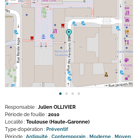
Topographie et Photogrammétrie
Publications de l’équipe
Drones
Inventaires du patrimoine
Systèmes d’information géographique
HArpage
La formation QGIS
Études du mobilier
Études archéobotaniques
Études archéozoologiques
Responsable :
Julien OLLIVIER
Période de fouille :
2010
Études géoarchéologiques
Localité :
Toulouse (Haute-Garonne)
Communication et Valorisation
Type d’opération :
Préventif
Période :
Antiquité
,
Contemporain
,
Moderne
,
Moyen