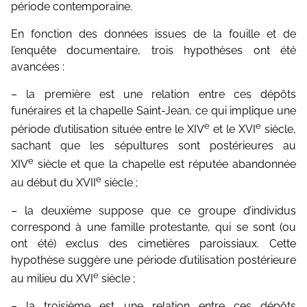
période contemporaine.
En fonction des données issues de la fouille et de
l’enquête documentaire, trois hypothèses ont été
avancées :
– la première est une relation entre ces dépôts
funéraires et la chapelle Saint-Jean, ce qui implique une
e
e
période d’utilisation située entre le XIV
et le XVI
siècle,
sachant que les sépultures sont postérieures au
e
XIV
siècle et que la chapelle est réputée abandonnée
e
au début du XVII
siècle ;
– la deuxième suppose que ce groupe d’individus
correspond à une famille protestante, qui se sont (ou
ont été) exclus des cimetières paroissiaux. Cette
hypothèse suggère une période d’utilisation postérieure
e
au milieu du XVI
siècle ;
– la troisième est une relation entre ces dépôts