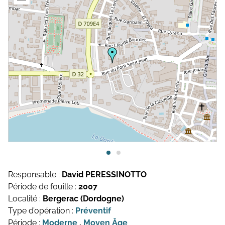
Topographie et Photogrammétrie
Publications de l’équipe
Drones
Inventaires du patrimoine
Systèmes d’information géographique
HArpage
La formation QGIS
Études du mobilier
Études archéobotaniques
Études archéozoologiques
Responsable :
David PERESSINOTTO
Période de fouille :
2007
Études géoarchéologiques
Localité :
Bergerac (Dordogne)
Communication et Valorisation
Type d’opération :
Préventif
Période :
Moderne
,
Moyen Âge