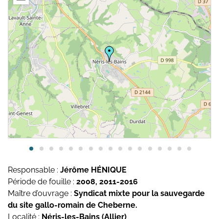
Topographie et Photogrammétrie
Publications de l’équipe
Drones
Inventaires du patrimoine
Systèmes d’information géographique
HArpage
La formation QGIS
Études du mobilier
Études archéobotaniques
Études archéozoologiques
Responsable :
Jérôme HÉNIQUE
Période de fouille :
2008, 2011-2016
Études géoarchéologiques
Maître d’ouvrage :
Syndicat mixte pour la sauvegarde
Communication et Valorisation
du site gallo-romain de Cheberne.
Localité :
Néris-les-Bains (Allier)