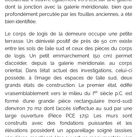
dont la jonction avec la gale­rie méridionale, bien que
profondément percutée par les fouilles anciennes, a été
bien identifiée.
Le corps de logis de la demeure occupe une petite
terrasse. Un dénivelé positif de près de 50 cm existe
entre les sols de l’aile sud et ceux des pièces du corps
de logis. Un petit emmarchement (50 cm) permet
d’accéder, depuis la galerie méridionale, au corps
oriental. Dans l’état actuel des investiga­tions, celui-ci
possède, à l’image des espaces de l’aile sud, deux
grands états de construction. Le premier état, édifié
er
vraisemblablement vers le milieu du I
siècle p.C. est
formé d’une grande pièce rectangulaire (nord-sud)
d’environ 70 m2 dont l’accès s’effectue au sud par une
large ouverture (Pièce PCE 175). Les murs sont
construits avec des fondations puissantes et les
élévations possèdent un appareillage soigné (assises