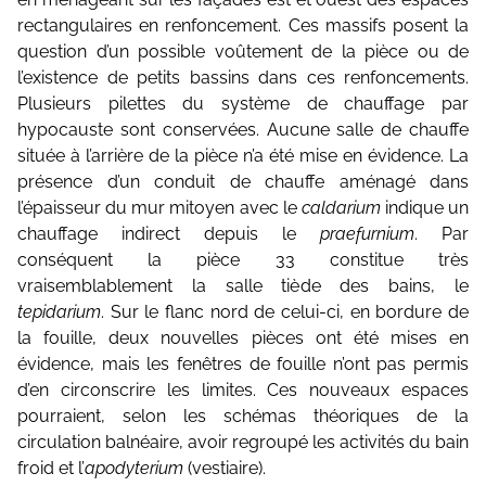
rectangulaires en renfoncement. Ces massifs posent la
question d’un possible voûtement de la pièce ou de
l’existence de petits bassins dans ces renfoncements.
Plusieurs pilettes du système de chauffage par
hypocauste sont conservées. Aucune salle de chauffe
située à l’arrière de la pièce n’a été mise en évidence. La
présence d’un conduit de chauffe aménagé dans
l’épaisseur du mur mitoyen avec le
caldarium
indique un
chauffage indirect depuis le
praefurnium
. Par
conséquent la pièce 33 constitue très
vraisemblablement la salle tiède des bains, le
tepidarium
. Sur le flanc nord de celui-ci, en bordure de
la fouille, deux nouvelles pièces ont été mises en
évidence, mais les fenêtres de fouille n’ont pas permis
d’en circonscrire les limites. Ces nouveaux espaces
pourraient, selon les schémas théoriques de la
circulation balnéaire, avoir regroupé les activités du bain
froid et l’
apodyterium
(vestiaire).