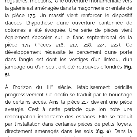
régulières, moel­lons). Une ouverture monumentale vers
la galerie est aménagée dans la maçonnerie orientale de
la pièce 175. Un massif vient renforcer le dispositif
d’accès. L’hypothèse d’une ouverture cantonnée de
colonnes a été évoquée. Une série de pièces vient
également s’accoler sur le flanc septentrional de la
pièce 175 (Pièces 216, 217, 218, 224, 223). Ce
développement nécessite le percement d’une porte
dans l’angle est dont les vestiges d’un linteau, d’un
jambage ou d’un seuil ont été retrouvés effondrés (
fig.
5
).
e
À l’horizon du III
siècle, l’établissement périclite
progressivement. Ce déclin se traduit par le bouchage
de certains accès. Ainsi la pièce 217 devient une pièce
aveugle. C’est à cette période que l’on note une
réoccupation impor­tante des espaces. Elle se traduit
par l’installation dans certaines pièces de petits foyers,
directement aménagés dans les sols (
fig. 6
). Dans la