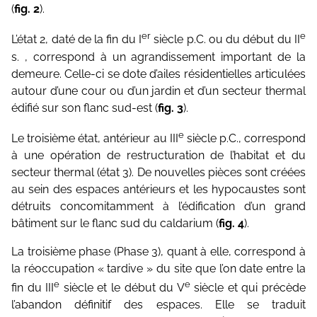
(
fig. 2
).
er
e
L’état 2, daté de la fin du I
siècle p.C. ou du début du II
s. , correspond à un agrandissement important de la
demeure. Celle-ci se dote d’ailes résiden­tielles articulées
autour d’une cour ou d’un jardin et d’un secteur thermal
édifié sur son flanc sud-est (
fig. 3
).
e
Le troisième état, antérieur au III
siècle p.C., correspond
à une opération de restructuration de l’habitat et du
secteur thermal (état 3). De nouvelles pièces sont créées
au sein des espaces antérieurs et les hypocaustes sont
détruits concomitamment à l’édification d’un grand
bâtiment sur le flanc sud du caldarium (
fig. 4
).
La troisième phase (Phase 3), quant à elle, correspond à
la réoccupation « tar­dive » du site que l’on date entre la
e
e
fin du III
siècle et le début du V
siècle et qui précède
l’abandon définitif des espaces. Elle se traduit