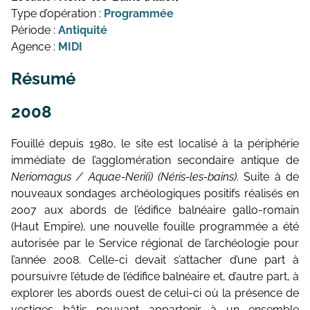
Type d’opération :
Programmée
Période :
Antiquité
Agence :
MIDI
Résumé
2008
Fouillé depuis 1980, le site est localisé à la périphérie
immédiate de l’agglomération secondaire antique de
Neriomagus / Aquae-Neri(i) (Néris-les-bains)
. Suite à de
nouveaux sondages archéologiques positifs réalisés en
2007 aux abords de l’édifice balnéaire gallo-romain
(Haut Empire), une nouvelle fouille programmée a été
autorisée par le Service régional de l’archéologie pour
l’année 2008. Celle-ci devait s’attacher d’une part à
poursuivre l’étude de l’édifice balnéaire et, d’autre part, à
explorer les abords ouest de celui-ci où la présence de
vestiges bâtis pouvant appartenir à un ensemble