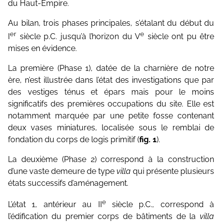
du Haut-Empire.
Au bilan, trois phases principales, s’étalant du début du
er
e
I
siècle p.C. jusqu’à l’horizon du V
siècle ont pu être
mises en évidence.
La première (Phase 1), datée de la charnière de notre
ère, n’est illustrée dans l’état des investigations que par
des vestiges ténus et épars mais pour le moins
significatifs des premières occupations du site. Elle est
notamment marquée par une petite fosse contenant
deux vases miniatures, localisée sous le remblai de
fondation du corps de logis primitif (
fig. 1
).
La deuxième (Phase 2) correspond à la construction
d’une vaste demeure de type
villa
qui présente plusieurs
états successifs d’aménagement.
e
L’état 1, antérieur au II
siècle p.C., correspond à
l’édification du premier corps de bâtiments de la
villa