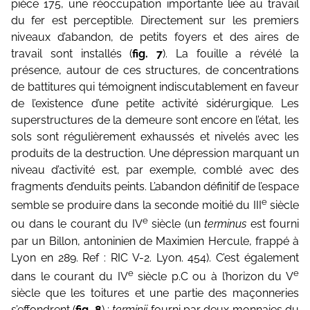
pièce 175, une réoccupation importante liée au travail
du fer est perceptible. Direc­tement sur les premiers
niveaux d’abandon, de petits foyers et des aires de
travail sont installés (
fig. 7
). La fouille a révélé la
présence, autour de ces structures, de concentrations
de battitures qui témoignent indiscutable­ment en faveur
de l’existence d’une petite activité sidérurgique. Les
supers­tructures de la demeure sont encore en l’état, les
sols sont régulièrement exhaussés et nivelés avec les
produits de la destruction. Une dépression marquant un
niveau d’activité est, par exemple, comblé avec des
fragments d’enduits peints. L’abandon définitif de l’espace
e
semble se produire dans la seconde moitié du III
siècle
e
ou dans le courant du IV
siècle (un
termi­nus
est fourni
par un Billon, antoninien de Maximien Hercule, frappé à
Lyon en 289. Ref : RIC V-2. Lyon. 454). C’est également
e
e
dans le courant du IV
siècle p.C ou à l’horizon du V
siècle que les toitures et une partie des maçonneries
s’effondrent (
fig. 8
) ;
terminii
fourni par deux monnaies du