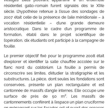
résidentiel gallo-romain furent signalés dès le XIXe
siècle. L’hypothèse retenue à l’issue des sondages de
2007 était celle de la présence de l’aile méridionale – à
vocation résidentielle – d’une grande demeure
aristocratique. Dans le cadre d’un programme de
formation, établi dans le projet scientifique de
l’opération, dix étudiants ont participé à la campagne de
fouille.
Le premier objectif fixé pour le programme 2008 était
d’explorer et identifier la salle chauffée accolée sur le
flanc nord du
caldarium
. La fouille a permis de
circonscrire ses limites, d’étudier la stratigraphie et les
substructures. La pièce, dont seules les fondations sont
conservées, présente un plan rectangulaire et est
cantonnée de massifs d’angle internes. Elle occupe une
surface de près de 50 m². Les massifs de
cantonnements confèrent à l’espace un plan cruciforme
en ménageant sur les façades est et ouest des espaces