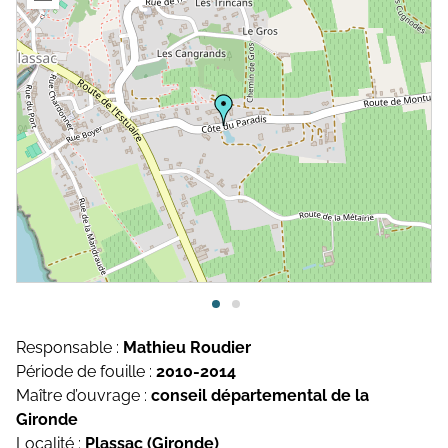
Topographie et Photogrammétrie
Publications de l’équipe
Drones
Inventaires du patrimoine
Systèmes d’information géographique
HArpage
La formation QGIS
Études du mobilier
Études archéobotaniques
Études archéozoologiques
Responsable :
Mathieu Roudier
Période de fouille :
2010-2014
Études géoarchéologiques
Maître d’ouvrage :
conseil départemental de la
Communication et Valorisation
Gironde
Localité :
Plassac (Gironde)