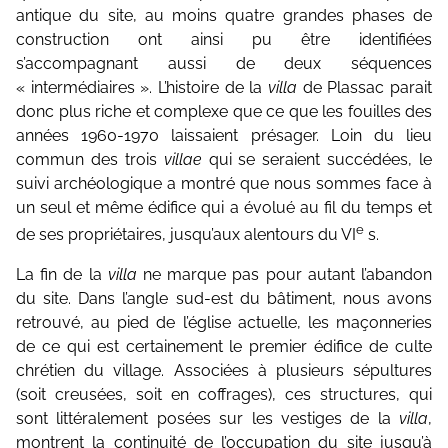
antique du site, au moins quatre grandes phases de
construction ont ainsi pu être identifiées
s’accompagnant aussi de deux séquences
« intermédiaires ». L’histoire de la
villa
de Plassac parait
donc plus riche et complexe que ce que les fouilles des
années 1960-1970 laissaient présager. Loin du lieu
commun des trois
villae
qui se seraient succédées, le
suivi archéologique a montré que nous sommes face à
un seul et même édifice qui a évolué au fil du temps et
e
de ses propriétaires, jusqu’aux alentours du VI
s.
La fin de la
villa
ne marque pas pour autant l’abandon
du site. Dans l’angle sud-est du bâtiment, nous avons
retrouvé, au pied de l’église actuelle, les maçonneries
de ce qui est certainement le premier édifice de culte
chrétien du village. Associées à plusieurs sépultures
(soit creusées, soit en coffrages), ces structures, qui
sont littéralement posées sur les vestiges de la
villa
,
montrent la continuité de l’occupation du site jusqu’à