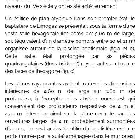
niveaux du IVe siècle y ont existé antérieurement.
Un édifice de plan atypique Dans son premier état, le
baptistère de Limoges se présentait sous la forme d’une
vaste salle hexagonale (les côtés ont 5,60 m de large,
soit l’équivalent d’un diamètre compris entre 10 et 11 m)
organisée autour de la piscine baptismale (fig.a et b).
Cette salle était prolongée par six pièces
quadrangulaires (des absides ?) rayonnant sur chacune
des faces de l’hexagone (fig. c).
Les pièces rayonnantes avaient toutes des dimensions
intérieures de 4,60 m de large sur 3,60 m de
profondeur, à l’exception des absides ouest-test qui
conservaient des profondeurs respectives de 4 m et
4,20 m. Elles donnaient sur la pièce centrale par des
ouvertures larges de 4 m probablement surmontées
d’un arc. Le seul accès identifié du baptistère est une
porte (murée par la suite) aménagée dans le mur ouest