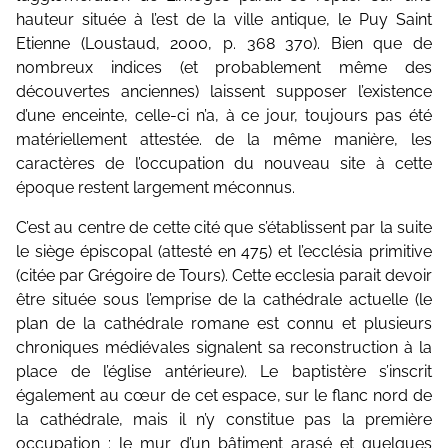
hauteur située à l’est de la ville antique, le Puy Saint
Etienne (Loustaud, 2000, p. 368 370). Bien que de
nombreux indices (et probablement même des
découvertes anciennes) laissent supposer l’existence
d’une enceinte, celle-ci n’a, à ce jour, toujours pas été
matériellement attestée. de la même manière, les
caractères de l’occupation du nouveau site à cette
époque restent largement méconnus.
C’est au centre de cette cité que s’établissent par la suite
le siège épiscopal (attesté en 475) et l’ecclésia primitive
(citée par Grégoire de Tours). Cette ecclesia parait devoir
être située sous l’emprise de la cathédrale actuelle (le
plan de la cathédrale romane est connu et plusieurs
chroniques médiévales signalent sa reconstruction à la
place de l’église antérieure). Le baptistère s’inscrit
également au cœur de cet espace, sur le flanc nord de
la cathédrale, mais il n’y constitue pas la première
occupation : le mur d’un bâtiment arasé et quelques