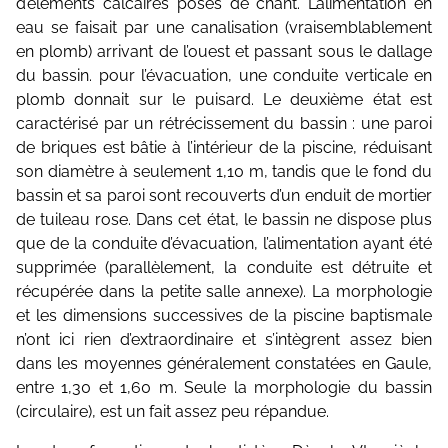
d’éléments calcaires posés de chant. L’alimentation en
eau se faisait par une canalisation (vraisemblablement
en plomb) arrivant de l’ouest et passant sous le dallage
du bassin. pour l’évacuation, une conduite verticale en
plomb donnait sur le puisard. Le deuxième état est
caractérisé par un rétrécissement du bassin : une paroi
de briques est bâtie à l’intérieur de la piscine, réduisant
son diamètre à seulement 1,10 m, tandis que le fond du
bassin et sa paroi sont recouverts d’un enduit de mortier
de tuileau rose. Dans cet état, le bassin ne dispose plus
que de la conduite d’évacuation, l’alimentation ayant été
supprimée (parallèlement, la conduite est détruite et
récupérée dans la petite salle annexe). La morphologie
et les dimensions successives de la piscine baptismale
n’ont ici rien d’extraordinaire et s’intègrent assez bien
dans les moyennes généralement constatées en Gaule,
entre 1,30 et 1,60 m. Seule la morphologie du bassin
(circulaire), est un fait assez peu répandue.