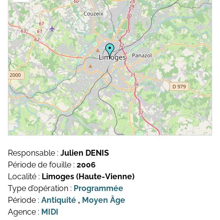
Topographie et Photogrammétrie
Publications de l’équipe
Drones
Inventaires du patrimoine
Systèmes d’information géographique
HArpage
La formation QGIS
Études du mobilier
Études archéobotaniques
Responsable :
Julien DENIS
Études archéozoologiques
Période de fouille :
2006
Localité :
Limoges (Haute-Vienne)
Études géoarchéologiques
Type d’opération :
Programmée
Période :
Antiquité
,
Moyen Âge
Communication et Valorisation
Agence :
MIDI