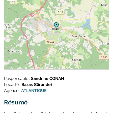
Topographie et Photogrammétrie
Publications de l’équipe
Drones
Inventaires du patrimoine
Systèmes d’information géographique
HArpage
La formation QGIS
Études du mobilier
Études archéobotaniques
Responsable :
Sandrine CONAN
Études archéozoologiques
Localité :
Bazas (Gironde)
Agence :
ATLANTIQUE
Études géoarchéologiques
Résumé
Communication et Valorisation