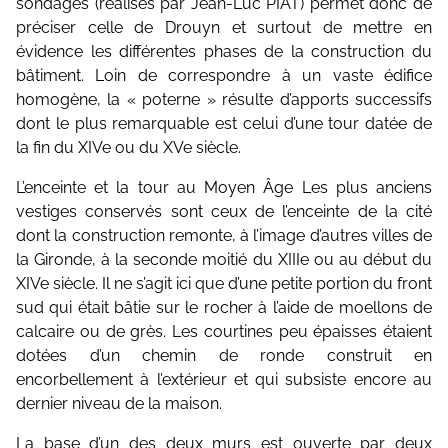
sondages (réalisés par Jean-Luc PIAT) permet donc de
préciser celle de Drouyn et surtout de mettre en
évidence les différentes phases de la construction du
bâtiment. Loin de correspondre à un vaste édifice
homogène, la « poterne » résulte d’apports successifs
dont le plus remarquable est celui d’une tour datée de
la fin du XIVe ou du XVe siècle.
L’enceinte et la tour au Moyen Âge Les plus anciens
vestiges conservés sont ceux de l’enceinte de la cité
dont la construction remonte, à l’image d’autres villes de
la Gironde, à la seconde moitié du XIIIe ou au début du
XIVe siècle. Il ne s’agit ici que d’une petite portion du front
sud qui était bâtie sur le rocher à l’aide de moellons de
calcaire ou de grès. Les courtines peu épaisses étaient
dotées d’un chemin de ronde construit en
encorbellement à l’extérieur et qui subsiste encore au
dernier niveau de la maison.
La base d’un des deux murs est ouverte par deux