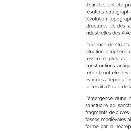
distinctes ont été p
résultats stratigrap
l’évolution topograp
structures et des a
industrielles des XIXe
L’absence de structu
situation périphériq
resserrée plus au 
constructions antiq
rebord) ont été déve
évacués à l’époque mé
se tenait à l’écart de
L’émergence d’une n
sanctuaire ad sancto
fragments de cuves 
fosses médiévales ai
formé par la nécrop