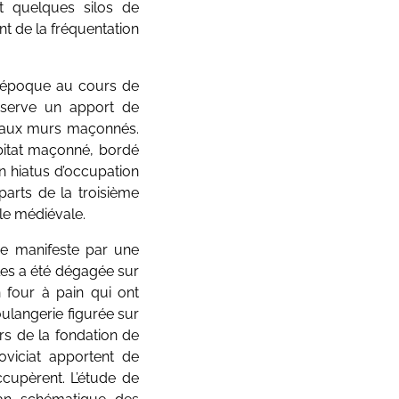
nt quelques silos de
t de la fréquentation
e, époque au cours de
bserve un apport de
at aux murs maçonnés.
abitat maçonné, bordé
n hiatus d’occupation
parts de la troisième
lle médiévale.
 se manifeste par une
elles a été dégagée sur
 four à pain qui ont
oulangerie figurée sur
rs de la fondation de
viciat apportent de
ccupèrent. L’étude de