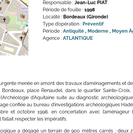
Responsable :
Jean-Luc PIAT
Période de fouille :
1998
Localité :
Bordeaux (Gironde)
Type d’opération :
Préventif
Période :
Antiquité
,
Moderne
,
Moyen Â
Agence :
ATLANTIQUE
e urgente menée en amont des travaux d’aménagements et de 
 Bordeaux, place Renaudel, dans le quartier Sainte-Croix, 
l’Archéologie d’Aquitaine suite au diagnostic archéologique
tage confiée au bureau d’investigations archéologiques Hadès
bre et octobre 1998, en concertation avec l’aménageur
allait respecter les impératifs.
ologique a dégagé un terrain de 900 mètres carrés ; deux z