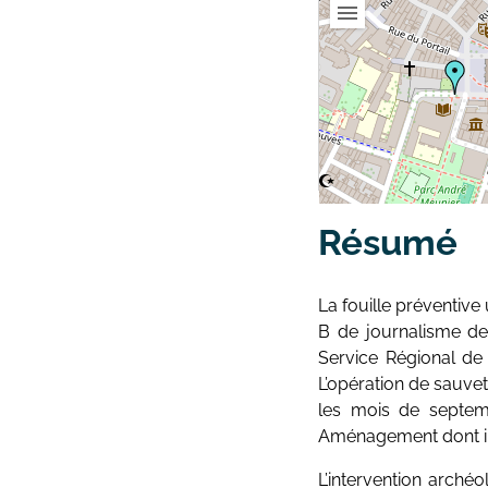
Résumé
La fouille préventiv
B de journalisme de
Service Régional de 
L’opération de sauve
les mois de septem
Aménagement dont il f
L’intervention arché