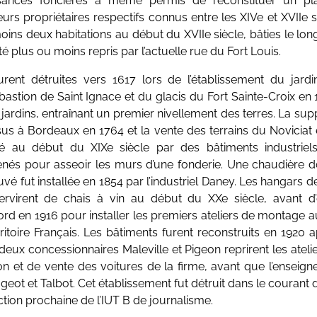
ssances foncières a même permis de reconstituer un p
leurs propriétaires respectifs connus entre les XIVe et XVIIe s
u moins deux habitations au début du XVIIe siècle, bâties le lo
té plus ou moins repris par l’actuelle rue du Fort Louis.
rent détruites vers 1617 lors de l’établissement du jardi
-bastion de Saint Ignace et du glacis du Fort Sainte-Croix en 
 jardins, entraînant un premier nivellement des terres. La sup
s à Bordeaux en 1764 et la vente des terrains du Noviciat
é au début du XIXe siècle par des bâtiments industriel
enés pour asseoir les murs d’une fonderie. Une chaudière 
vé fut installée en 1854 par l’industriel Daney. Les hangars de
ervirent de chais à vin au début du XXe siècle, avant d’
ord en 1916 pour installer les premiers ateliers de montage a
ritoire Français. Les bâtiments furent reconstruits en 1920 
deux concessionnaires Maleville et Pigeon reprirent les ateli
on et de vente des voitures de la firme, avant que l’enseign
eot et Talbot. Cet établissement fut détruit dans le courant
tion prochaine de l’IUT B de journalisme.