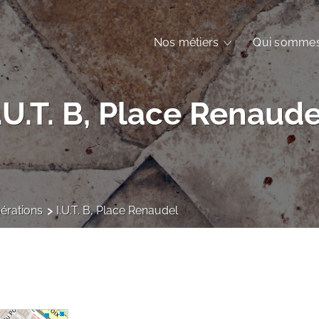
Nos métiers
Qui sommes
I.U.T. B, Place Renaude
érations
I.U.T. B, Place Renaudel