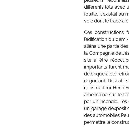
plusieurs reconnai
différents lots avec 
fouillé, il existait a
voie dont le tracé a é
Ces constructions fu
l’édification du demi
aliéna une partie des
la Compagnie de Jésu
site à être réoccup
importants furent m
de brique a été retrou
négociant Descat, s
constructeur Henri F
américaine sur le ter
par un incendie. Les 
un garage d’expositi
des automobiles Peug
permettre la construc