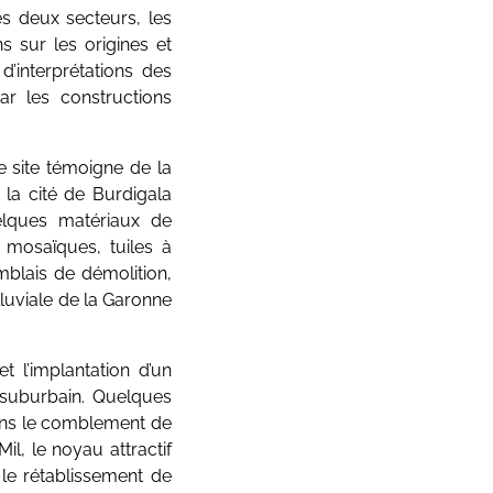
es deux secteurs, les
s sur les origines et
d’interprétations des
ar les constructions
e site témoigne de la
 la cité de Burdigala
elques matériaux de
 mosaïques, tuiles à
mblais de démolition,
lluviale de la Garonne
 l’implantation d’un
r suburbain. Quelques
ans le comblement de
l, le noyau attractif
le rétablissement de