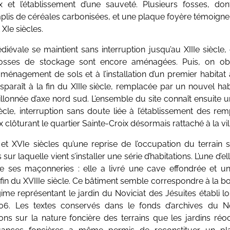
ix et l’établissement d’une sauveté. Plusieurs fosses, do
lis de céréales carbonisées, et une plaque foyère témoignen
 XIe siècles.
iévale se maintient sans interruption jusqu’au XIIIe siècl
fosses de stockage sont encore aménagées. Puis, on o
’aménagement de sols et à l’installation d’un premier habit
isparaît à la fin du XIIIe siècle, remplacée par un nouvel h
llonnée d’axe nord sud. L’ensemble du site connaît ensuite u
cle, interruption sans doute liée à l’établissement des rem
clôturant le quartier Sainte-Croix désormais rattaché à la vi
et XVIe siècles qu’une reprise de l’occupation du terrain
ur laquelle vient s’installer une série d’habitations. L’une d’
e ses maçonneries : elle a livré une cave effondrée et un
 fin du XVIIIe siècle. Ce bâtiment semble correspondre à la b
ime représentant le jardin du Noviciat des Jésuites établi lo
06. Les textes conservés dans le fonds d’archives du No
ons sur la nature foncière des terrains que les jardins réo