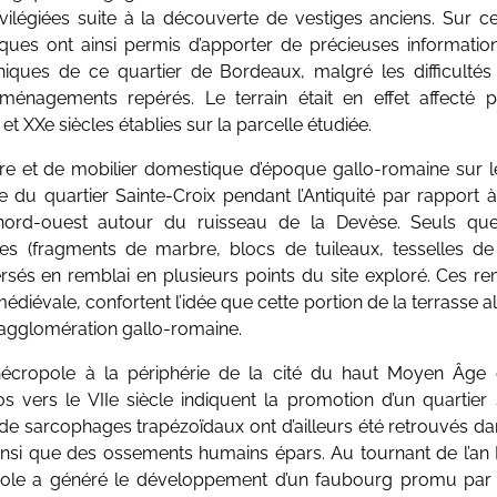
rivilégiées suite à la découverte de vestiges anciens. Sur c
hiques ont ainsi permis d’apporter de précieuses information
hiques de ce quartier de Bordeaux, malgré les difficultés 
ménagements repérés. Le terrain était en effet affecté p
 et XXe siècles établies sur la parcelle étudiée.
re et de mobilier domestique d’époque gallo-romaine sur l
ue du quartier Sainte-Croix pendant l’Antiquité par rapport à
nord-ouest autour du ruisseau de la Devèse. Seuls qu
ues (fragments de marbre, blocs de tuileaux, tesselles de
rsés en remblai en plusieurs points du site exploré. Ces re
diévale, confortent l’idée que cette portion de la terrasse a
 l’agglomération gallo-romaine.
écropole à la périphérie de la cité du haut Moyen Âge et
s vers le VIIe siècle indiquent la promotion d’un quartie
de sarcophages trapézoïdaux ont d’ailleurs été retrouvés d
nsi que des ossements humains épars. Au tournant de l’an Mi
ole a généré le développement d’un faubourg promu par 