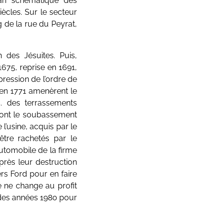
lan schématique des
iècles. Sur le secteur
ng de la rue du Peyrat,
n des Jésuites. Puis,
1675, reprise en 1691,
pression de l’ordre de
 en 1771 amenèrent le
s. des terrassements
dont le soubassement
 l’usine, acquis par le
être rachetés par le
utomobile de la firme
après leur destruction
ers Ford pour en faire
e ne change au profit
 des années 1980 pour