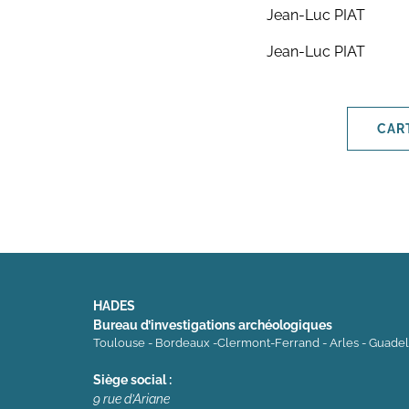
Jean-Luc PIAT
Jean-Luc PIAT
CAR
HADES
Bureau d’investigations archéologiques
Toulouse - Bordeaux -Clermont-Ferrand - Arles - Guade
Siège social :
9 rue d’Ariane