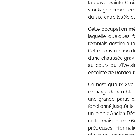
l’abbaye Sainte-Cro
stockage encore remp
du site entre les Xe et
Cette occupation méd
laquelle quelques 
remblais destiné à l
Cette construction d
d’une chaussée gravi
au cours du XIVe siè
enceinte de Bordeaux 
Ce n’est qu’aux XVe 
recharge de remblais s
une grande partie d
fonctionné jusqu’à la
un plan d’Ancien Rég
cette maison en 16
précieuses informati