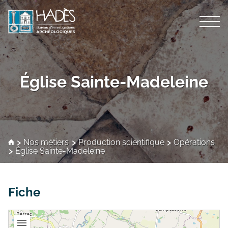
Nos métiers
Église Sainte-Madeleine
Archéologie préventive
Qui sommes-nous ?
Compétences
Présentation
Actualités
Formation des étudiants
Recherche scientifique
Personnel scientifique
Nos métiers
Production scientifique
Opérations
Contact
Église Sainte-Madeleine
Archéologie sédimentaire
Carte des opérations
Bulletin d’activités Hadès
Archéologie des élévations
Emploi
Liste des opérations
Fiche
Archéoanthropologie
Le Conseil Scientifique
Fouille archéologique de puits
Insertion dans la Recherche