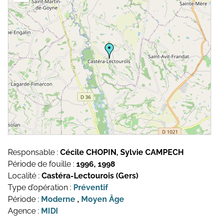
Topographie et Photogrammétrie
Publications de l’équipe
Drones
Inventaires du patrimoine
Systèmes d’information géographique
HArpage
La formation QGIS
Études du mobilier
Études archéobotaniques
Responsable :
Cécile CHOPIN, Sylvie CAMPECH
Études archéozoologiques
Période de fouille :
1996, 1998
Localité :
Castéra-Lectourois (Gers)
Études géoarchéologiques
Type d’opération :
Préventif
Période :
Moderne
,
Moyen Âge
Communication et Valorisation
Agence :
MIDI