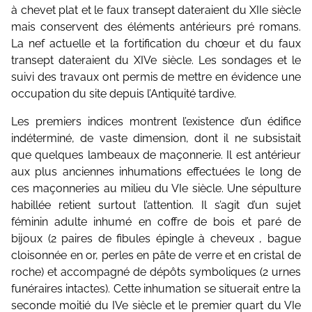
à chevet plat et le faux transept dateraient du XIIe siècle
mais conservent des éléments antérieurs pré romans.
La nef actuelle et la fortification du chœur et du faux
transept dateraient du XIVe siècle. Les sondages et le
suivi des travaux ont permis de mettre en évidence une
occupation du site depuis l’Antiquité tardive.
Les premiers indices montrent l’existence d’un édifice
indéterminé, de vaste dimension, dont il ne subsistait
que quelques lambeaux de maçonnerie. Il est antérieur
aux plus anciennes inhumations effectuées le long de
ces maçonneries au milieu du VIe siècle. Une sépulture
habillée retient surtout l’attention. Il s’agit d’un sujet
féminin adulte inhumé en coffre de bois et paré de
bijoux (2 paires de fibules épingle à cheveux , bague
cloisonnée en or, perles en pâte de verre et en cristal de
roche) et accompagné de dépôts symboliques (2 urnes
funéraires intactes). Cette inhumation se situerait entre la
seconde moitié du IVe siècle et le premier quart du VIe