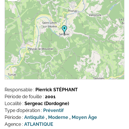
Topographie et Photogrammétrie
Publications de l’équipe
Drones
Inventaires du patrimoine
Systèmes d’information géographique
HArpage
La formation QGIS
Études du mobilier
Études archéobotaniques
Responsable :
Pierrick STÉPHANT
Études archéozoologiques
Période de fouille :
2001
Localité :
Sergeac (Dordogne)
Études géoarchéologiques
Type d’opération :
Préventif
Période :
Antiquité
,
Moderne
,
Moyen Âge
Communication et Valorisation
Agence :
ATLANTIQUE