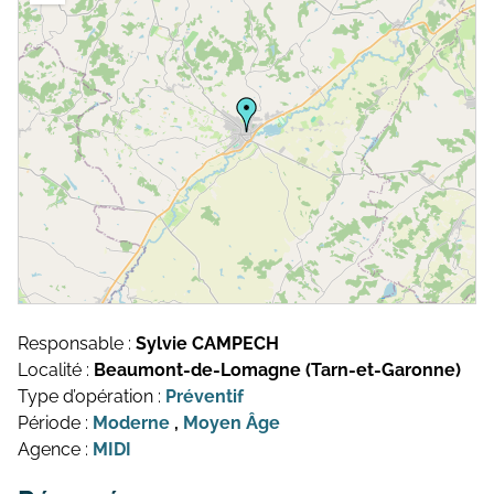
Topographie et Photogrammétrie
Publications de l’équipe
Drones
Inventaires du patrimoine
Systèmes d’information géographique
HArpage
La formation QGIS
Études du mobilier
Études archéobotaniques
Responsable :
Sylvie CAMPECH
Études archéozoologiques
Localité :
Beaumont-de-Lomagne (Tarn-et-Garonne)
Type d’opération :
Préventif
Études géoarchéologiques
Période :
Moderne
,
Moyen Âge
Agence :
MIDI
Communication et Valorisation