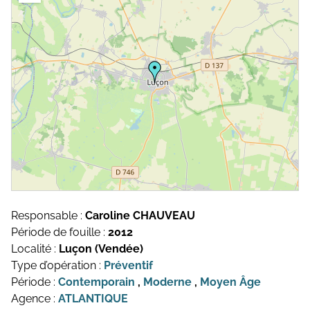
Topographie et Photogrammétrie
Publications de l’équipe
Drones
Inventaires du patrimoine
Systèmes d’information géographique
HArpage
La formation QGIS
Études du mobilier
Études archéobotaniques
Responsable :
Caroline CHAUVEAU
Études archéozoologiques
Période de fouille :
2012
Localité :
Luçon (Vendée)
Études géoarchéologiques
Type d’opération :
Préventif
Période :
Contemporain
,
Moderne
,
Moyen Âge
Communication et Valorisation
Agence :
ATLANTIQUE