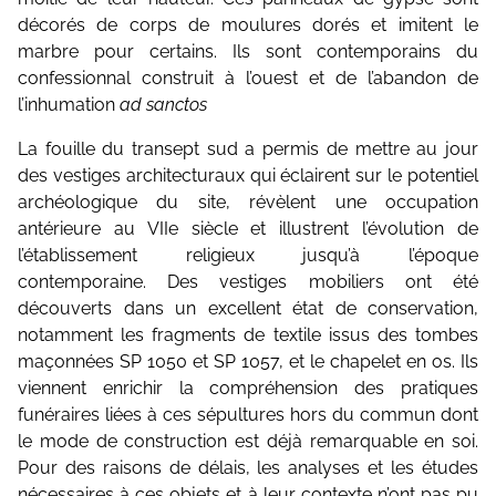
décorés de corps de moulures dorés et imitent le
marbre pour certains. Ils sont contemporains du
confessionnal construit à l’ouest et de l’abandon de
l’inhumation
ad sanctos
La fouille du transept sud a permis de mettre au jour
des vestiges architecturaux qui éclairent sur le potentiel
archéologique du site, révèlent une occupation
antérieure au VIIe siècle et illustrent l’évolution de
l’établissement religieux jusqu’à l’époque
contemporaine. Des vestiges mobiliers ont été
découverts dans un excellent état de conservation,
notamment les fragments de textile issus des tombes
maçonnées SP 1050 et SP 1057, et le chapelet en os. Ils
viennent enrichir la compréhension des pratiques
funéraires liées à ces sépultures hors du commun dont
le mode de construction est déjà remarquable en soi.
Pour des raisons de délais, les analyses et les études
nécessaires à ces objets et à leur contexte n’ont pas pu