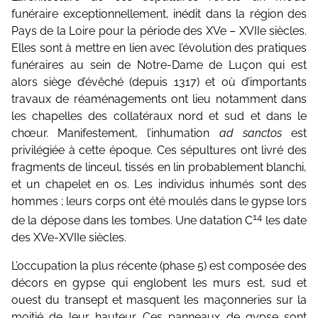
funéraire exceptionnellement, inédit dans la région des
Pays de la Loire pour la période des XVe – XVIIe siècles.
Elles sont à mettre en lien avec l’évolution des pratiques
funéraires au sein de Notre-Dame de Luçon qui est
alors siège d’évêché (depuis 1317) et où d’importants
travaux de réaménagements ont lieu notamment dans
les chapelles des collatéraux nord et sud et dans le
chœur. Manifestement, l’inhumation
ad sanctos
est
privilégiée à cette époque. Ces sépultures ont livré des
fragments de linceul, tissés en lin probablement blanchi,
et un chapelet en os. Les individus inhumés sont des
hommes ; leurs corps ont été moulés dans le gypse lors
14
de la dépose dans les tombes. Une datation C
les date
des XVe-XVIIe siècles.
L’occupation la plus récente (phase 5) est composée des
décors en gypse qui englobent les murs est, sud et
ouest du transept et masquent les maçonneries sur la
moitié de leur hauteur. Ces panneaux de gypse sont