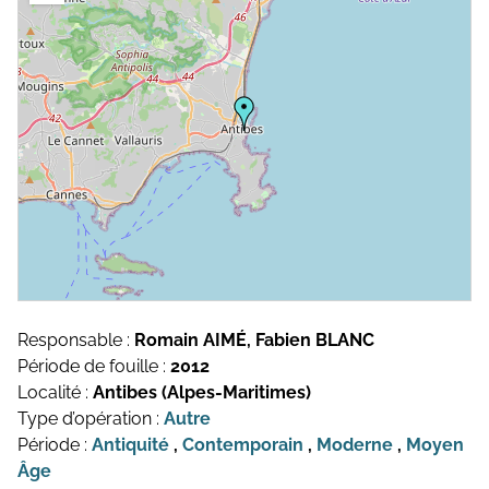
Topographie et Photogrammétrie
Publications de l’équipe
Drones
Inventaires du patrimoine
Systèmes d’information géographique
HArpage
La formation QGIS
Études du mobilier
Études archéobotaniques
Responsable :
Romain AIMÉ, Fabien BLANC
Études archéozoologiques
Période de fouille :
2012
Localité :
Antibes (Alpes-Maritimes)
Études géoarchéologiques
Type d’opération :
Autre
Période :
Antiquité
,
Contemporain
,
Moderne
,
Moyen
Communication et Valorisation
Âge