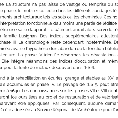
. La structure n’a pas laissé de vestige ou l’emprise du 
tte phase, le mobilier collecté dans les différents sondages t
ents architecturaux tels les sols ou les cheminées. Ces no
nterprétation fonctionnelle d’au moins une partie de l’édifice. 
être une salle d’apparat. Le bâtiment aurait alors servi de 
famille Lusignan. Des indices supplémentaires attest
phase III. La chronologie reste cependant indéterminée. D
née avalise l’hypothèse d’un abandon de la fonction hôtelièr
chitecture. La phase IV identifie désormais les dévastation
. Elle intègre néanmoins des indices d’occupation et mêm
yer pour la fonte de métaux découvert dans l’ES 6.
d à la réhabilitation en écuries, grange et étables au XVIIe 
lais accumulés en phase IV. Le pavage de l’ES 5, peut êtr
eur à 1640. Les connaissances sur les phases VII et VIII n’on
eront toujours liées au projet de restauration et de valoris
paravant être appliquées. Par conséquent, aucune deman
’a été adressée au Service Régional de l’Archéologie pour l’