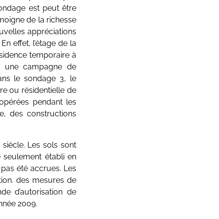
sondage est peut être
émoigne de la richesse
uvelles appréciations
En effet, l’étage de la
résidence temporaire à
ent une campagne de
ans le sondage 3, le
e ou résidentielle de
s opérées pendant les
e, des constructions
siècle. Les sols sont
e seulement établi en
t pas été accrues. Les
ation. des mesures de
de d’autorisation de
année 2009.