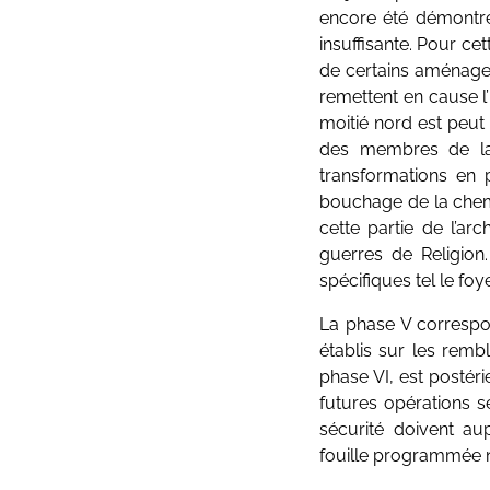
encore été démontrée
insuffisante. Pour ce
de certains aménagem
remettent en cause l’i
moitié nord est peut 
des membres de la 
transformations en 
bouchage de la chemi
cette partie de l’ar
guerres de Religion
spécifiques tel le fo
La phase V correspon
établis sur les remb
phase VI, est postéri
futures opérations s
sécurité doivent au
fouille programmée n