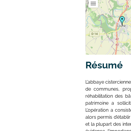
Résumé
L’abbaye cistercien
de communes, propr
réhabilitation des b
patrimoine a sollic
L’opération a consis
alors permis d’établi
et la plupart des int