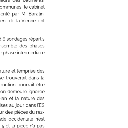
rieurs des bâtiments.
communes, le cabinet
senté par M. Baratin,
ent de la Vienne ont
d 6 sondages répartis
 l’ensemble des phases
ne phase intermédiaire
ature et l’emprise des
e trouverait dans la
ruction pourrait être
tion demeure ignorée
plan et la nature des
ises au jour dans l’ES
eur des pièces du rez-
de occidentale n’est
 5 et la pièce n’a pas