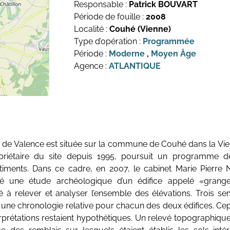
Responsable :
Patrick BOUVART
Période de fouille :
2008
Localité :
Couhé (Vienne)
Type d’opération :
Programmée
Période :
Moderne
,
Moyen Âge
Agence :
ATLANTIQUE
ne de Valence est située sur la commune de Couhé dans la V
iétaire du site depuis 1995, poursuit un programme de
âtiments. Dans ce cadre, en 2007, le cabinet Marie Pierre 
ité une étude archéologique d’un édifice appelé «grange
té à relever et analyser l’ensemble des élévations. Trois se
r une chronologie relative pour chacun des deux édifices. Ce
erprétations restaient hypothétiques. Un relevé topographique