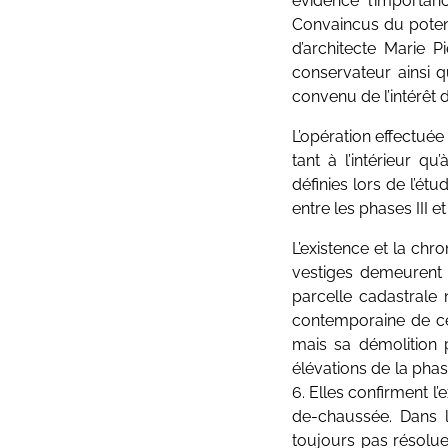
évidence l’importanc
Convaincus du poten
d’architecte Marie P
conservateur ainsi 
convenu de l’intérêt
L’opération effectué
tant à l’intérieur qu
définies lors de l’ét
entre les phases III e
L’existence et la chr
vestiges demeurent 
parcelle cadastrale 
contemporaine de ce
mais sa démolition p
élévations de la phas
6. Elles confirment l
de-chaussée. Dans l
toujours pas résolue.