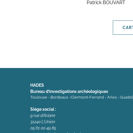
Patrick BOUVART
CAR
HADES
Bureau d’investigations archéologiques
Toulouse - Bordeaux -Clermont-Ferrand - Arles - Guade
Siège social :
9 rue d’Ariane
31240 L’Union
05 61 00 49 85