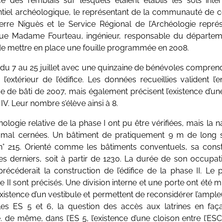
e des remblais sur lesquels étaient établis les sols inté
tiel archéologique, le représentant de la communauté de 
ierre Niguès et le Service Régional de l’Archéologie repré
que Madame Fourteau, ingénieur, responsable du départem
 de mettre en place une fouille programmée en 2008.
e du 7 au 25 juillet avec une quinzaine de bénévoles compren
’à l’extérieur de l’édifice. Les données recueillies valident
ude de bâti de 2007, mais également précisent l’existence d’u
t IV. Leur nombre s’élève ainsi à 8.
onologie relative de la phase I ont pu être vérifiées, mais la n
mal cernées. Un bâtiment de pratiquement 9 m de long s
n° 215. Orienté comme les bâtiments conventuels, sa const
s derniers, soit à partir de 1230. La durée de son occupa
récéderait la construction de l’édifice de la phase II. Le 
e II sont précisés. Une division interne et une porte ont été m
’existence d’un vestibule et permettent de reconsidérer l’ampl
es ES 5 et 6, la question des accès aux latrines en faça
 de même, dans l’ES 5, l’existence d’une cloison entre l’ESC