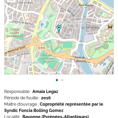
Topographie et Photogrammétrie
Publications de l’équipe
Drones
Inventaires du patrimoine
Systèmes d’information géographique
HArpage
La formation QGIS
Études du mobilier
Études archéobotaniques
Études archéozoologiques
Responsable :
Amaia Legaz
Période de fouille :
2016
Études géoarchéologiques
Maître d’ouvrage :
Copropriété représentée par le
Communication et Valorisation
Syndic Foncia Bolling Gomez
Localité :
Bayonne (Pyrénées-Atlantiques)