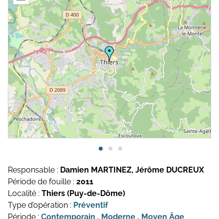
Topographie et Photogrammétrie
Publications de l’équipe
Drones
Inventaires du patrimoine
Systèmes d’information géographique
HArpage
La formation QGIS
Études du mobilier
Études archéobotaniques
Études archéozoologiques
Responsable :
Damien MARTINEZ, Jérôme DUCREUX
Période de fouille :
2011
Études géoarchéologiques
Localité :
Thiers (Puy-de-Dôme)
Communication et Valorisation
Type d’opération :
Préventif
Période :
Contemporain
,
Moderne
,
Moyen Âge