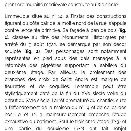
première muraille médiévale construite au XIe siècle.
L’immeuble situé au n° 14, à l’instar des constructions
figurant du côté pair de la moitié nord de la rue, s’appuie
contre l’enceinte primitive. Sa façade à pan de bois (
fig.
1
), classée au titre des Monuments Historiques par
arrêté du 9 août 1922, se démarque par son décor
sculpté (
fig. 2
). Des personnages sont notamment
représentés en pied sous des dais ménagés à la
retombée des pigeâtres supportant la sablière du
deuxième étage. Par ailleurs, le croisement des
branches des croix de Saint André est marqué de
fleurettes et de coquilles. L’ensemble peut être
stylistiquement daté de la fin du XVe siècle voire du
début du XVIe siècle. L’arrêt prématuré du chantier, suite
à l’effondrement de la maison du n° 14 et de celles des
nos 10 et 12, a malheureusement empêché l’étude
exhaustive du bâtiment. Seul le troisième étage (R+3) et
une partie du deuxième (R+2) ont fait l’objet