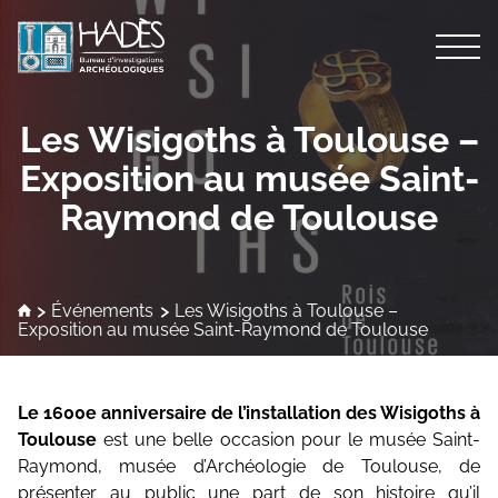
Nos métiers
Les Wisigoths à Toulouse –
Exposition au musée Saint-
Archéologie préventive
Qui sommes-nous ?
Raymond de Toulouse
Compétences
Présentation
Actualités
Formation des étudiants
Recherche scientifique
Personnel scientifique
Événements
Les Wisigoths à Toulouse –
Contact
Exposition au musée Saint-Raymond de Toulouse
Archéologie sédimentaire
Carte des opérations
Bulletin d’activités Hadès
Archéologie des élévations
Emploi
Liste des opérations
Le 1600e anniversaire de l’installation des Wisigoths à
Archéoanthropologie
Le Conseil Scientifique
Toulouse
est une belle occasion pour le musée Saint-
Raymond, musée d’Archéologie de Toulouse, de
Fouille archéologique de puits
Insertion dans la Recherche
présenter au public une part de son histoire qu’il