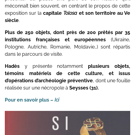
Topographie et Photogrammétrie
méconnaît bien souvent, en centrant le propos de cette
Publications de l’équipe
exposition sur la
capitale
Tolosa
et son territoire au Ve
Drones
siècle
.
Inventaires du patrimoine
Plus de 250 objets, dont près de 200 prêtés par 35
institutions françaises et européennes
(Ukraine,
Systèmes d’information géographique
Pologne, Autriche, Romanie, Moldavie…) sont répartis
HArpage
dans le parcours de visite.
La formation QGIS
Hadès
y présente notamment
plusieurs objets,
témoins matériels de cette culture, et issus
Études du mobilier
d’opérations d’archéologie préventive
, dont une fouille
réalisée sur une nécropole à
Seysses (31).
Études archéobotaniques
Pour en savoir plus –
Ici
Études archéozoologiques
Études géoarchéologiques
Communication et Valorisation