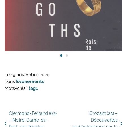
Le 19 novembre 2020
— Illustration © Hadès, sauf mention
Dans
Événements
Mots-clés :
tag1
Clermond-Ferrand (63)
Crozant (23) –
– Notre-Dame-du-
Découvertes
Port, des fouilles
archéologiques sur la