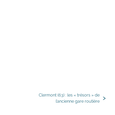
ion © Hadès, sauf mention
e
Clermont (63) : les « trésors » de
l’ancienne gare routière