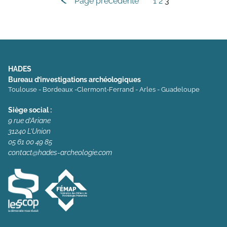
Navigation
Page précédente
1
2
3
des
articles
HADES
Bureau d’investigations archéologiques
Toulouse - Bordeaux -Clermont-Ferrand - Arles - Guadeloupe
Siège social :
9 rue d’Ariane
31240 L’Union
05 61 00 49 85
contact@hades-archeologie.com