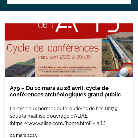
Topographie et Photogrammétrie
Publications de l’équipe
Drones
Inventaires du patrimoine
Systèmes d’information géographique
HArpage
La formation QGIS
Études du mobilier
A79
– Du
10 mars au 28 avril
, cycle de
Études archéobotaniques
conférences archéologiques grand public
Études archéozoologiques
La mise aux normes autoroutières de l’ex-RN79 –
Études géoarchéologiques
sous la maîtrise d’ouvrage d’ALIAE
(https://www.aliae.com/home.html) – a […]
Communication et Valorisation
02 mars 2023