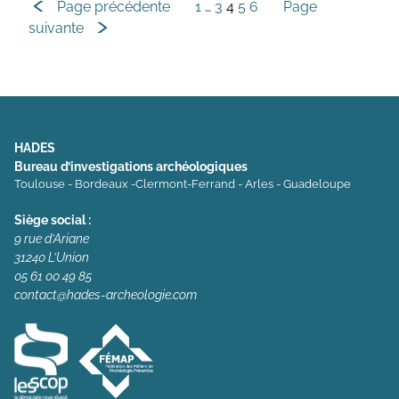
Navigation
Page précédente
1
…
3
4
5
6
Page
suivante
des
articles
HADES
Bureau d’investigations archéologiques
Toulouse - Bordeaux -Clermont-Ferrand - Arles - Guadeloupe
Siège social :
9 rue d’Ariane
31240 L’Union
05 61 00 49 85
contact@hades-archeologie.com