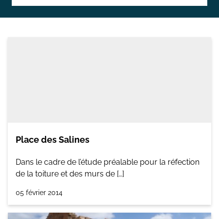
Topographie et Photogrammétrie
Publications de l’équipe
Drones
Inventaires du patrimoine
Systèmes d’information géographique
HArpage
La formation QGIS
Études du mobilier
Place des Salines
Études archéobotaniques
Dans le cadre de l’étude préalable pour la réfection
Études archéozoologiques
de la toiture et des murs de […]
Études géoarchéologiques
05 février 2014
Communication et Valorisation