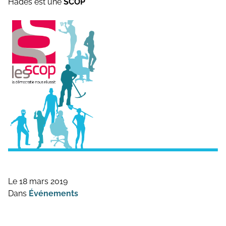
Hadès est une
SCOP
Topographie et Photogrammétrie
Publications de l’équipe
Drones
Inventaires du patrimoine
Systèmes d’information géographique
HArpage
La formation QGIS
Études du mobilier
Études archéobotaniques
Études archéozoologiques
Le 18 mars 2019
Études géoarchéologiques
Dans
Événements
— Illustration © Hadès, sauf mention
Communication et Valorisation