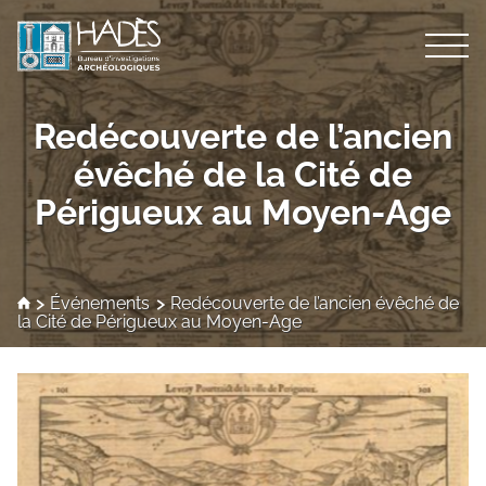
Nos métiers
Redécouverte de l’ancien
évêché de la Cité de
Archéologie préventive
Qui sommes-nous ?
Périgueux au Moyen-Age
Compétences
Présentation
Actualités
Formation des étudiants
Recherche scientifique
Personnel scientifique
Événements
Redécouverte de l’ancien évêché de
Contact
la Cité de Périgueux au Moyen-Age
Archéologie sédimentaire
Carte des opérations
Bulletin d’activités Hadès
Archéologie des élévations
Emploi
Liste des opérations
Archéoanthropologie
Le Conseil Scientifique
Fouille archéologique de puits
Insertion dans la Recherche