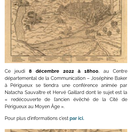
Topographie et Photogrammétrie
Publications de l’équipe
Drones
Inventaires du patrimoine
Systèmes d’information géographique
HArpage
La formation QGIS
Ce jeudi
8 décembre 2022 à 18h00
, au Centre
Études du mobilier
départemental de la Communication – Joséphine Baker
à Périgueux se tiendra une conférence animée par
Études archéobotaniques
Natacha Sauvaître et Hervé Gaillard dont le sujet est la
Études archéozoologiques
« redécouverte de l’ancien évêché de la Cité de
Périgueux au Moyen Âge ».
Études géoarchéologiques
Pour plus d’informations c’est
par ici.
Communication et Valorisation