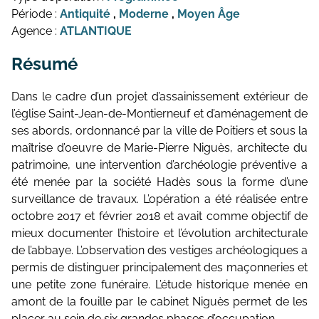
Période :
Antiquité
,
Moderne
,
Moyen Âge
Agence :
ATLANTIQUE
Résumé
Dans le cadre d’un projet d’assainissement extérieur de
l’église Saint-Jean-de-Montierneuf et d’aménagement de
ses abords, ordonnancé par la ville de Poitiers et sous la
maîtrise d’oeuvre de Marie-Pierre Niguès, architecte du
patrimoine, une intervention d’archéologie préventive a
été menée par la société Hadès sous la forme d’une
surveillance de travaux. L’opération a été réalisée entre
octobre 2017 et février 2018 et avait comme objectif de
mieux documenter l’histoire et l’évolution architecturale
de l’abbaye. L’observation des vestiges archéologiques a
permis de distinguer principalement des maçonneries et
une petite zone funéraire. L’étude historique menée en
amont de la fouille par le cabinet Niguès permet de les
placer au sein de six grandes phases d’occupation.