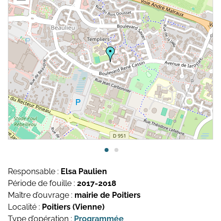
Topographie et Photogrammétrie
Publications de l’équipe
Drones
Inventaires du patrimoine
Systèmes d’information géographique
HArpage
La formation QGIS
Études du mobilier
Études archéobotaniques
Études archéozoologiques
Responsable :
Elsa Paulien
Période de fouille :
2017-2018
Études géoarchéologiques
Maître d’ouvrage :
mairie de Poitiers
Communication et Valorisation
Localité :
Poitiers (Vienne)
Type d’opération :
Programmée