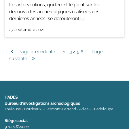
Les interventions, qui feront le point sur les
découvertes archéologiques réalisées ces
dernières années, se dérouleront […]
27 septembre 2021
Navigation
Page précédente
1
…
3
4
5
6
Page
suivante
des
articles
HADES
Bureau d’investigations archéologiques
Toulouse - Bordeaux -Clermont-Ferrand - Arles - Guadeloupe
Siège social :
9 rue d’Ariane