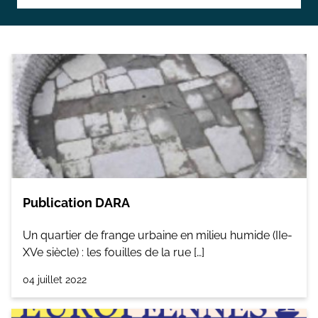
Topographie et Photogrammétrie
Publications de l’équipe
Drones
Inventaires du patrimoine
Systèmes d’information géographique
HArpage
La formation QGIS
Études du mobilier
Publication DARA
Études archéobotaniques
Un quartier de frange urbaine en milieu humide (IIe-
Études archéozoologiques
XVe siècle) : les fouilles de la rue […]
Études géoarchéologiques
04 juillet 2022
Communication et Valorisation