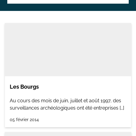
Topographie et Photogrammétrie
Publications de l’équipe
Drones
Inventaires du patrimoine
Systèmes d’information géographique
HArpage
La formation QGIS
Études du mobilier
Les Bourgs
Études archéobotaniques
Au cours des mois de juin, juillet et août 1997, des
Études archéozoologiques
surveillances archéologiques ont été entreprises […]
Études géoarchéologiques
05 février 2014
Communication et Valorisation