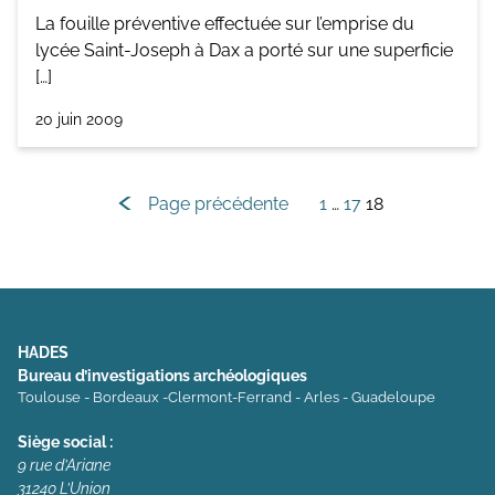
La fouille préventive effectuée sur l’emprise du
lycée Saint-Joseph à Dax a porté sur une superficie
[…]
20 juin 2009
Navigation
Page précédente
1
…
17
18
des
articles
HADES
Bureau d’investigations archéologiques
Toulouse - Bordeaux -Clermont-Ferrand - Arles - Guadeloupe
Siège social :
9 rue d’Ariane
31240 L’Union